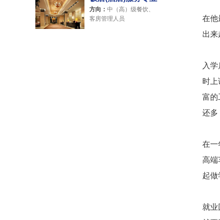
方向：
中（高）级餐饮、
在他
客房管理人员
出来
入学
时上
富的
还多
在一
高端
起做
就业