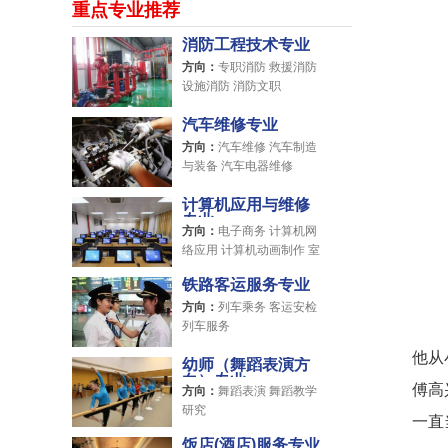
重点专业推荐
消防工程技术专业
方向：
专职消防 救援消防
设施消防 消防文职
汽车维修专业
方向：
汽车维修 汽车制造
与装备 汽车电器维修
计算机应用与维修
专业
方向：
电子商务 计算机网
络应用 计算机动画制作 室
内设计
铁路客运服务专业
方向：
列车乘务 客运安检
列车服务
他从
幼师（舞蹈表演方
向）专业
傅高
方向：
舞蹈表演 舞蹈教学
研究
一直
饭店(酒店)服务专业