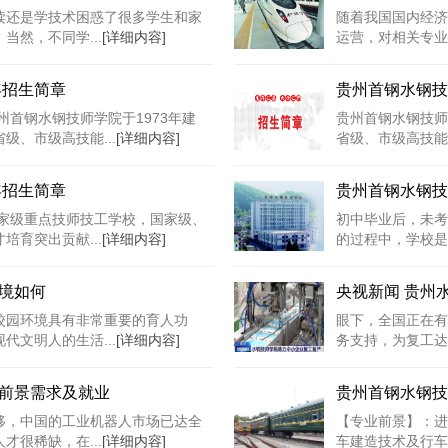
读还是学技术困惑了很多学生和家
随着我国国内经济
然，不同学...
[详细内容]
运营，对相关专业服
年招生简章
贵州首钢水钢技
州首钢水钢技师学院于1973年建
贵州首钢水钢技师
、市级高技能...
[详细内容]
省级、市级高技能
年招生简章
贵州首钢水钢技
国家级重点技师技工学校，国家级、
初中毕业后，未考
育突出贡献...
[详细内容]
的过程中，学校是
境如何
央视新闻 贵州
校园环境具有非常重要的育人功
眼下，全国正在有
文明人的生活...
[详细内容]
务支持，为复工达
前景需求及就业
贵州首钢水钢技
移，中国的工业机器人市场已达全
【专业前景】：进
很稀缺，在...
[详细内容]
车建造技术及行车